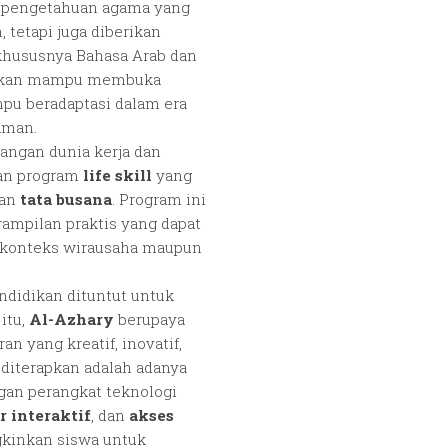
an pengetahuan agama yang
 tetapi juga diberikan
hususnya Bahasa Arab dan
rapkan mampu membuka
pu beradaptasi dalam era
aman.
ngan dunia kerja dan
an program
life skill
yang
dan
tata busana
. Program ini
rampilan praktis yang dapat
m konteks wirausaha maupun
endidikan dituntut untuk
itu,
Al-Azhary
berupaya
 yang kreatif, inovatif,
 diterapkan adalah adanya
engan perangkat teknologi
r interaktif
, dan
akses
kinkan siswa untuk