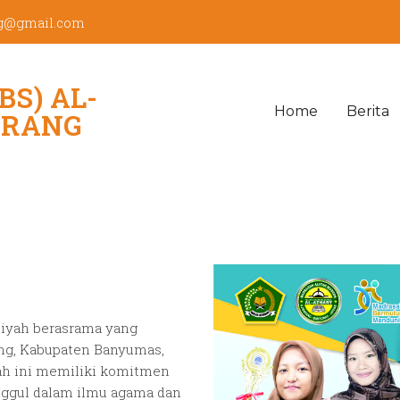
ng@gmail.com
BS) AL-
Home
Berita
ARANG
liyah berasrama yang
ang, Kabupaten Banyumas,
sah ini memiliki komitmen
nggul dalam ilmu agama dan