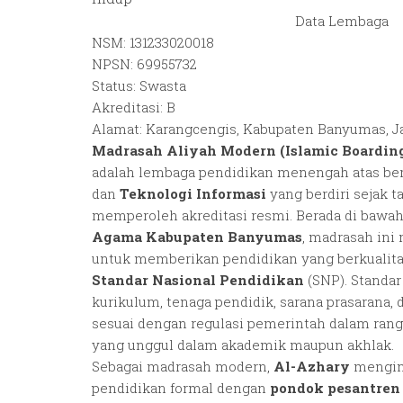
Data Lembaga
NSM: 131233020018
NPSN: 69955732
Status: Swasta
Akreditasi: B
Alamat: Karangcengis, Kabupaten Banyumas, 
Madrasah Aliyah Modern (Islamic Boardin
adalah lembaga pendidikan menengah atas be
dan
Teknologi Informasi
yang berdiri sejak t
memperoleh akreditasi resmi. Berada di baw
Agama Kabupaten Banyumas
, madrasah ini
untuk memberikan pendidikan yang berkualita
Standar Nasional Pendidikan
(SNP). Standa
kurikulum, tenaga pendidik, sarana prasarana,
sesuai dengan regulasi pemerintah dalam ran
yang unggul dalam akademik maupun akhlak.
Sebagai madrasah modern,
Al-Azhary
mengin
pendidikan formal dengan
pondok pesantren