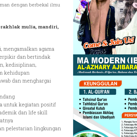
aman dengan berbekal ilmu
rakhlak mulia, mandiri,
i, mengamalkan agama
erpikir dan bertindak
, kedisiplinan,
am kehidupan
jawab dan menghargai
andang
untuk kegiatan positif
mik dan life skill
natnya
n pelestarian lingkungan