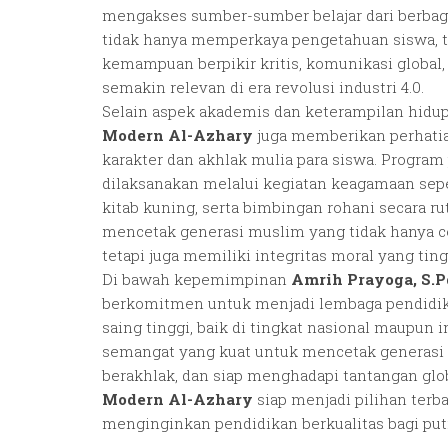
mengakses sumber-sumber belajar dari berbaga
tidak hanya memperkaya pengetahuan siswa, 
kemampuan berpikir kritis, komunikasi global, d
semakin relevan di era revolusi industri 4.0.
Selain aspek akademis dan keterampilan hidu
Modern Al-Azhary
juga memberikan perhati
karakter dan akhlak mulia para siswa. Progra
dilaksanakan melalui kegiatan keagamaan seper
kitab kuning, serta bimbingan rohani secara rut
mencetak generasi muslim yang tidak hanya ce
tetapi juga memiliki integritas moral yang ting
Di bawah kepemimpinan
Amrih Prayoga, S.P
berkomitmen untuk menjadi lembaga pendidik
saing tinggi, baik di tingkat nasional maupun 
semangat yang kuat untuk mencetak generasi i
berakhlak, dan siap menghadapi tantangan glo
Modern Al-Azhary
siap menjadi pilihan terba
menginginkan pendidikan berkualitas bagi putr