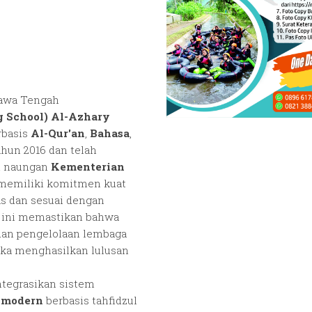
Jawa Tengah
g School) Al-Azhary
rbasis
Al-Qur'an
,
Bahasa
,
ahun 2016 dan telah
ah naungan
Kementerian
 memiliki komitmen kuat
s dan sesuai dengan
r ini memastikan bahwa
 dan pengelolaan lembaga
gka menghasilkan lulusan
tegrasikan sistem
 modern
berbasis tahfidzul