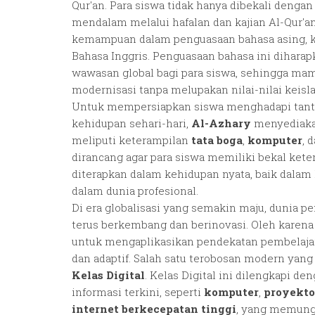
Qur'an. Para siswa tidak hanya dibekali deng
mendalam melalui hafalan dan kajian Al-Qur'an,
kemampuan dalam penguasaan bahasa asing, k
Bahasa Inggris. Penguasaan bahasa ini diha
wawasan global bagi para siswa, sehingga mam
modernisasi tanpa melupakan nilai-nilai keisl
Untuk mempersiapkan siswa menghadapi tanta
kehidupan sehari-hari,
Al-Azhary
menyediak
meliputi keterampilan
tata boga
,
komputer
, 
dirancang agar para siswa memiliki bekal kete
diterapkan dalam kehidupan nyata, baik dala
dalam dunia profesional.
Di era globalisasi yang semakin maju, dunia p
terus berkembang dan berinovasi. Oleh karena 
untuk mengaplikasikan pendekatan pembelajaran
dan adaptif. Salah satu terobosan modern yang
Kelas Digital
. Kelas Digital ini dilengkapi d
informasi terkini, seperti
komputer
,
proyekto
internet berkecepatan tinggi
, yang memung