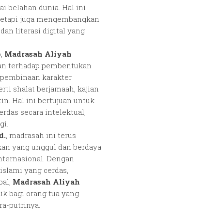
i belahan dunia. Hal ini
tetapi juga mengembangkan
an literasi digital yang
p,
Madrasah Aliyah
an terhadap pembentukan
m pembinaan karakter
ti shalat berjamaah, kajian
in. Hal ini bertujuan untuk
rdas secara intelektual,
gi.
d.
, madrasah ini terus
an yang unggul dan berdaya
internasional. Dengan
slami yang cerdas,
bal,
Madrasah Aliyah
ik bagi orang tua yang
a-putrinya.